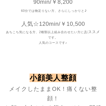
90min/￥8,200
♪
60分では物足りない方、
さらに
しっか
り
と
人気☆120min/￥10,500
おススメ
あちこち気になる方、2種類以上組み合わせたい方に
です。
人気のコースです♪
小顔美人整顔
メイクしたままOK！痛くない整
顔！