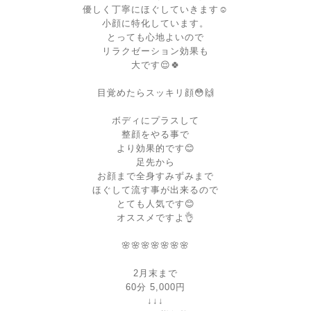
優しく丁寧にほぐしていきます☺️
小顔に特化しています。
とっても心地よいので
リラクゼーション効果も
大です😌🍀
目覚めたらスッキリ顔😳🙌
ボディにプラスして
整顔をやる事で
より効果的です😊
足先から
お顔まで全身すみずみまで
ほぐして流す事が出来るので
とても人気です😊
オススメですよ👌
🌸🌸🌸🌸🌸🌸🌸
2月末まで
60分 5,000円
↓↓↓