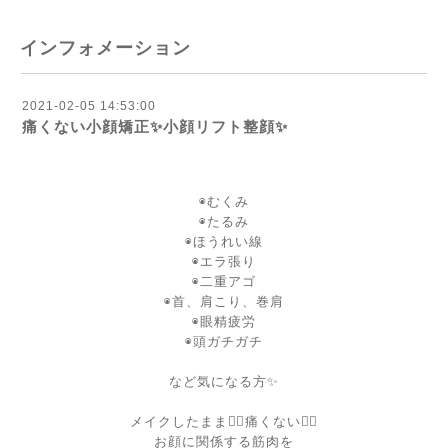
インフォメーション
2021-02-05 14:53:00
痛くない小顔矯正✨小顔リフト整顔✨
◉むくみ
◉たるみ
◉ほうれい線
◉エラ張り
◉二重アゴ
◉首、肩こり、巻肩
◉眼精疲労
◉頭ガチガチ
など気になる方✨
メイクしたまま🙆‍♀️痛くない🙆‍♀️
お顔に関係する筋肉を